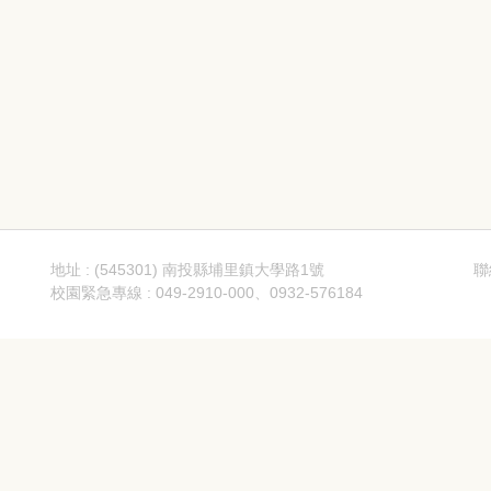
地址 : (545301) 南投縣埔里鎮大學路1號
聯
校園緊急專線 : 049-2910-000、0932-576184