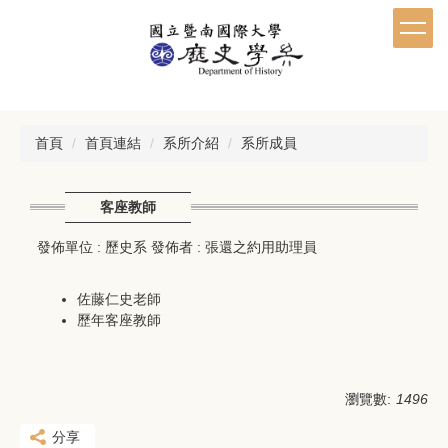
跳
到
主
要
內
容
區
首頁
首頁連結
系所介紹
系所成員
客座教師
發佈單位 :
歷史系
發佈者 :
張還之約用助理員
佐藤仁史老師
歷年客座教師
瀏覽數:
1496
分享