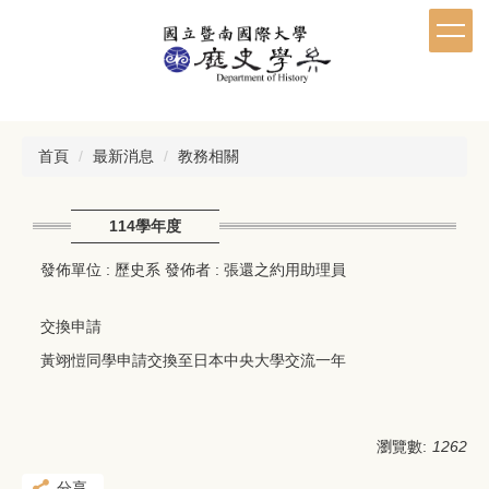
跳
到
主
要
內
容
區
首頁
最新消息
教務相關
114學年度
發佈單位 :
歷史系
發佈者 :
張還之約用助理員
交換申請
黃翊愷同學申請交換至日本中央大學交流一年
瀏覽數:
1262
分享