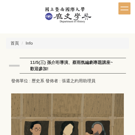
跳
到
主
要
內
容
區
首頁
Info
11/5(三) 孫介珩導演、蔡雨氛編劇專題講座~
歡迎參加!
發佈單位 :
歷史系
發佈者 :
張還之約用助理員