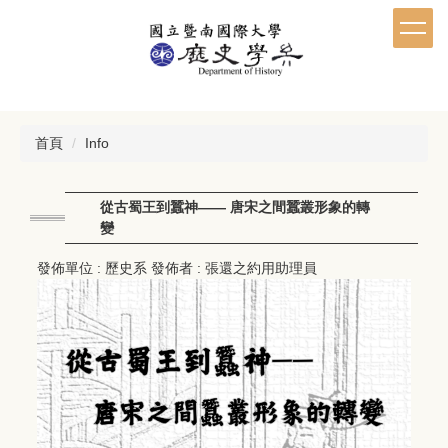
跳
到
主
要
內
容
區
首頁
Info
從古蜀王到蠶神—— 唐宋之間蠶叢形象的轉
變
發佈單位 :
歷史系
發佈者 :
張還之約用助理員