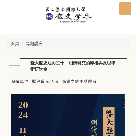
跳
到
主
要
內
容
區
首頁
專題講座
暨大歷史迎向三十－明清研究的厚植與反思學
術研討會
發佈單位 :
歷史系
發佈者 :
張還之約用助理員