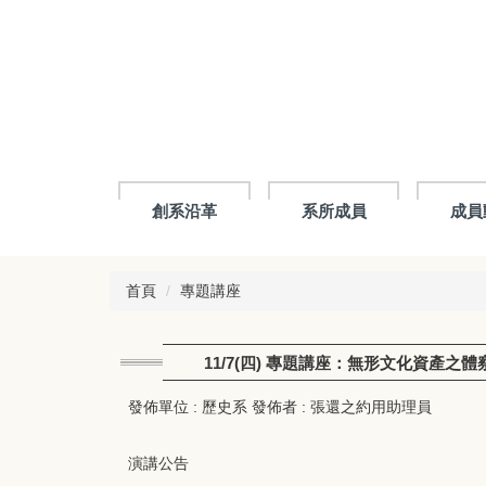
跳
到
主
要
內
容
區
創系沿革
系所成員
成員
首頁
專題講座
11/7(四) 專題講座：無形文化資產之
發佈單位 :
歷史系
發佈者 :
張還之約用助理員
演講公告