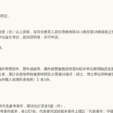
間而定。
授（含）以上資格，並符合教育人員任用條例第16-1條至第18條規範之
學位論文考試，提供證明者，亦可申請。
格。
：國外學歷證件、歷年成績單、國外經歷服務證明需向駐外單位辦理驗證
者，累計在當地學校修業時間至少需滿16個月；碩士、博士學位同時修
為外國人或僑民者免附）】各1份。
代表作及參考著作，兩項合計至多5篇（件）。
內參考著作紙本，各1式7份。代表著作請於紙本著作上標註「代表著作」字