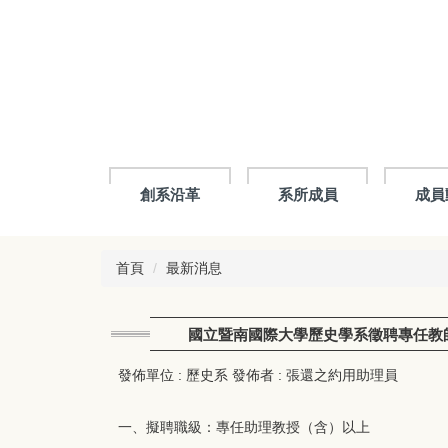
跳
到
主
要
內
容
區
創系沿革
系所成員
成員
首頁
最新消息
國立暨南國際大學歷史學系徵聘專任教
發佈單位 :
歷史系
發佈者 :
張還之約用助理員
一、擬聘職級：專任助理教授（含）以上