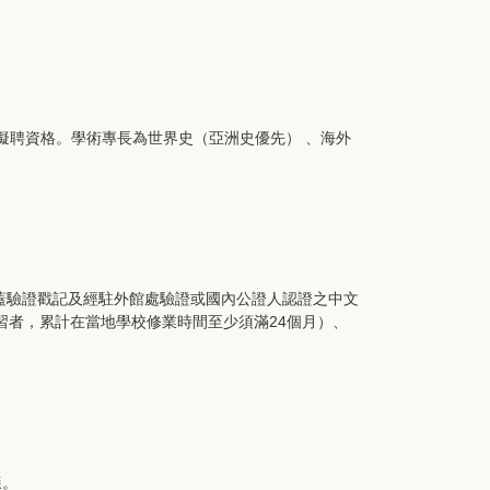
擬聘資格。學術專長為世界史（亞洲史優先） 、海外
並蓋驗證戳記及經駐外館處驗證或國內公證人認證之中文
習者，累計在當地學校修業時間至少須滿24個月）、
樣。