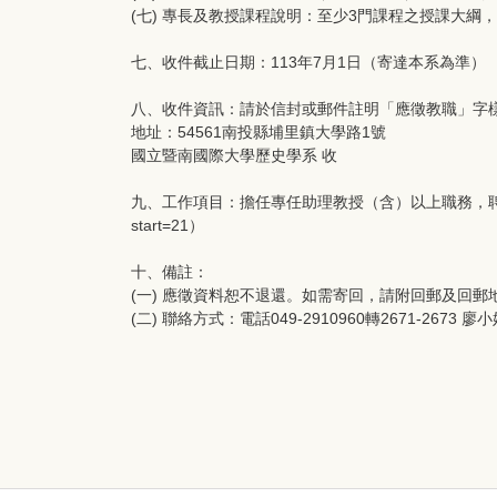
(七) 專長及教授課程說明：至少3門課程之授課大綱
七、收件截止日期：113年7月1日（寄達本系為準）
八、收件資訊：請於信封或郵件註明「應徵教職」字
地址：54561南投縣埔里鎮大學路1號
國立暨南國際大學歷史學系 收
九、工作項目：擔任專任助理教授（含）以上職務，聘期內需遵守本校專任
start=21）
十、備註：
(一) 應徵資料恕不退還。如需寄回，請附回郵及回郵
(二) 聯絡方式：電話049-2910960轉2671-2673 廖小姐，E