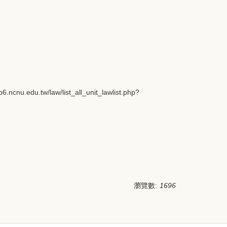
w/list_all_unit_lawlist.php?
瀏覽數:
1696