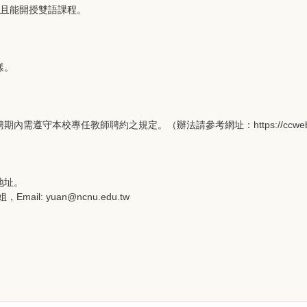
，且能開授雙語課程。
樣。
教師聘約之規定。（辦法請參考網址：https://ccweb6.ncnu.edu.tw/la
地址。
mail: yuan@ncnu.edu.tw