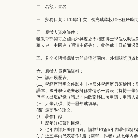
二、名額：壹名
三、擬聘日期：113學年度，視完成學校聘任程序時
四、應徵人資格條件：
獲教育部認可之國內外具歷史學相關博士學位或助理教
華人史、中國史（明清史優先）。收件截止日前通過
五、具全英語授課能力並曾獲頒國內、外相關獎項資
六、應徵人員應備資料：
(一) 詳細履歷表。
(二) 學經歷證明文件影本【持國外學經歷另須檢附
譯本、國外學位送審教師修業情形一覽表（持博士學位
歷年入出境紀錄（請逕向內政部移民署申請，申請人
(三) 大學及碩、博士歷年成績單。
(四) 最高學位論文。
(五) 著作目錄。
1. 歷年詳細著作目錄。
2. 七年內詳細著作目錄。請標註1篇5年內著作為
(六) 近五年內代表著作1篇（需單一作者）及七年