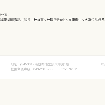
辦公室。
請參閱網頁資訊（路徑：校首頁＼校園行政e化＼在學學生＼各單位法規
地址 : (545301) 南投縣埔里鎮大學路1號
聯
校園緊急專線 : 049-2910-000、0932-576184