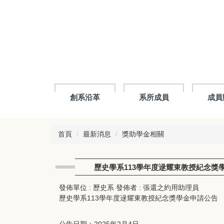
跳
到
主
要
內
容
區
創系沿革
系所成員
成員
首頁
最新消息
獎助學金相關
歷史學系113學年度逯耀東教授紀念獎
發佈單位 :
歷史系
發佈者 :
張還之約用助理員
歷史學系113學年度逯耀東教授紀念獎學金申請公告